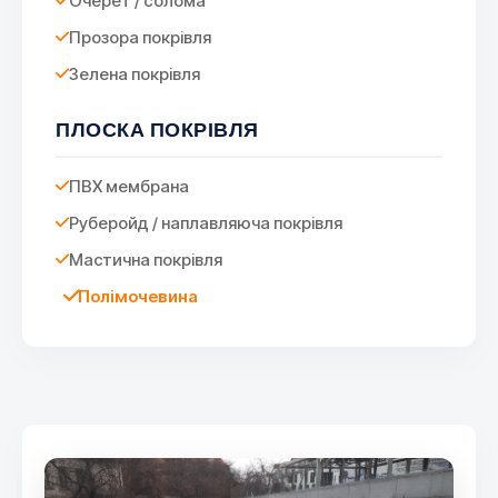
Очерет / солома
Прозора покрівля
Зелена покрівля
ПЛОСКА ПОКРІВЛЯ
ПВХ мембрана
Руберойд / наплавляюча покрівля
Мастична покрівля
Полімочевина