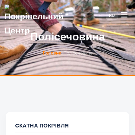
RU
Полісечовина
Головна
Полісечовина
CКАТНА ПОКРІВЛЯ