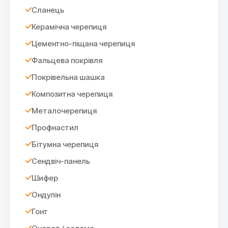
Сланець
Керамічна черепиця
Цементно-піщана черепиця
Фальцева покрівля
Покрівельна шашка
Композитна черепиця
Металочерепиця
Профнастил
Бітумна черепиця
Сендвіч-панель
Шифер
Ондулін
Гонт