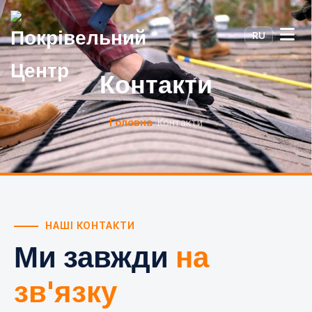
RU
Контакти
Головна
Контакти
НАШІ КОНТАКТИ
Ми завжди
на
зв'язку