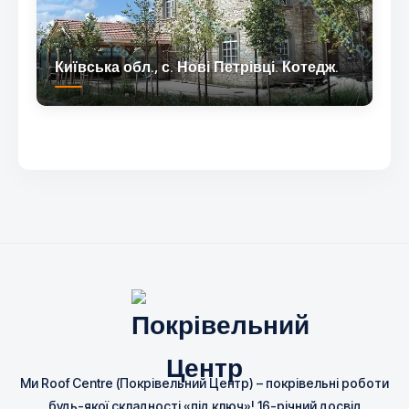
Київська обл., с. Нові Петрівці. Котедж.
Ми Roof Centre (Покрівельний Центр) – покрівельні роботи
будь-якої складності «під ключ»! 16-річний досвід