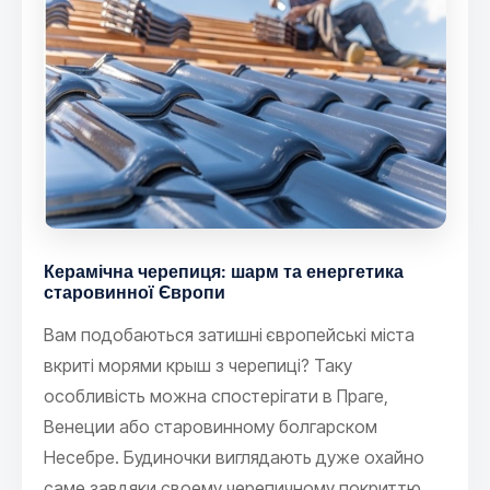
Керамічна черепиця: шарм та енергетика
старовинної Європи
Вам подобаються затишні європейські міста
вкриті морями крыш з черепиці? Таку
особливість можна спостерігати в Праге,
Венеции або старовинному болгарском
Несебре. Будиночки виглядають дуже охайно
саме завдяки своему черепичному покриттю.