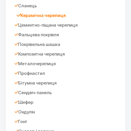
Сланець
Керамічна черепиця
Цементно-піщана черепиця
Фальцева покрівля
Покрівельна шашка
Композитна черепиця
Металочерепиця
Профнастил
Бітумна черепиця
Сендвіч-панель
Шифер
Ондулін
Гонт