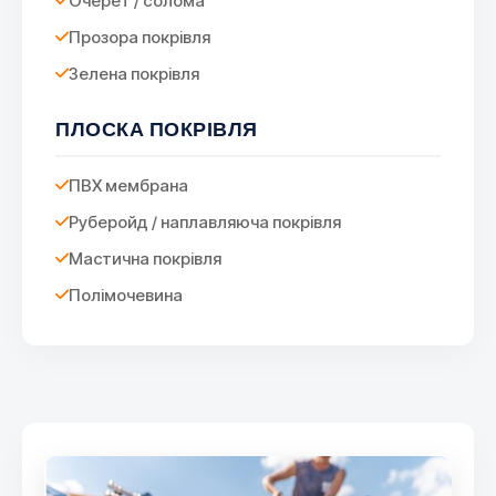
Очерет / солома
Прозора покрівля
Зелена покрівля
ПЛОСКА ПОКРІВЛЯ
ПВХ мембрана
Руберойд / наплавляюча покрівля
Мастична покрівля
Полімочевина